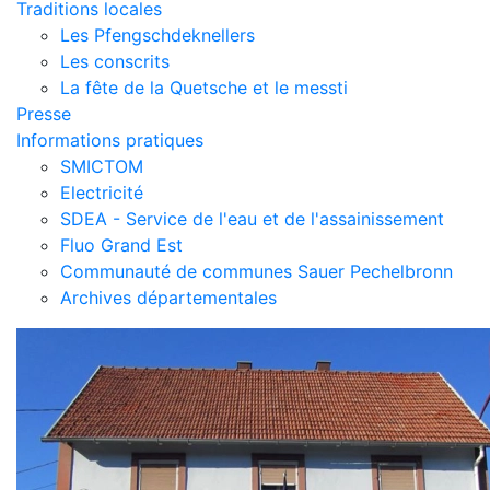
Traditions locales
Les Pfengschdeknellers
Les conscrits
La fête de la Quetsche et le messti
Presse
Informations pratiques
SMICTOM
Electricité
SDEA - Service de l'eau et de l'assainissement
Fluo Grand Est
Communauté de communes Sauer Pechelbronn
Archives départementales